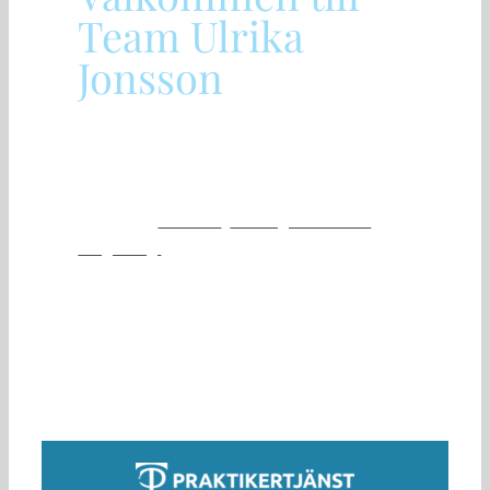
Team Ulrika
Jonsson
Vi tar hand om dina tänder och munhälsa. Vi vill
att du ska känna att vi erbjuder tandvård med
varaktigt värde. Vår relation till våra patienter
präglas
av
omtanke
,
delaktighet i beslut
och
rådgivning.