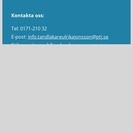
Kontakta oss:
Tel: 0171-210 32
E-post:
info.tandlakareulrikajonsson@ptj.se
Följ oss gärna på Facebook
Vi samarbetar med följande tandtekniska
laboratorium:
• Altrodent
• Nordentic
• Agnes Dental
• Luleå Dental