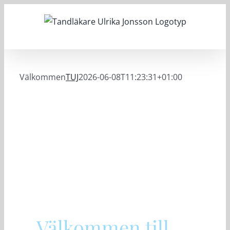
Fortsätt
till
innehållet
Välkommen
TUJ
2026-06-08T11:23:31+01:00
Välkommen till